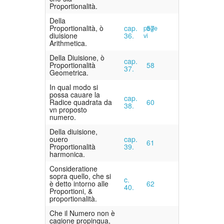
Proportionalità.
Della
Proportionalità, ò
cap.
57
page
diuisione
36.
vi
Arithmetica.
Della Diuisione, ò
cap.
Proportionalità
58
37.
Geometrica.
In qual modo si
possa cauare la
cap.
Radice quadrata da
60
38.
vn proposto
numero.
Della diuisione,
ouero
cap.
61
Proportionalità
39.
harmonica.
Consideratione
sopra quello, che si
c.
è detto intorno alle
62
40.
Proportioni, &
proportionalità.
Che il Numero non è
cagione propinqua,