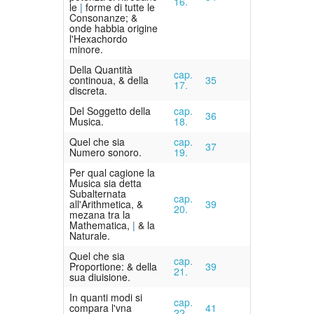
16.
le
forme di tutte le
Consonanze; &
onde habbia origine
l'Hexachordo
minore.
Della Quantità
cap.
continoua, & della
35
17.
discreta.
Del Soggetto della
cap.
36
Musica.
18.
Quel che sia
cap.
37
Numero sonoro.
19.
Per qual cagione la
Musica sia detta
Subalternata
cap.
all'Arithmetica, &
39
20.
mezana tra la
Mathematica,
& la
Naturale.
Quel che sia
cap.
Proportione: & della
39
21.
sua diuisione.
In quanti modi si
cap.
compara l'vna
41
22.