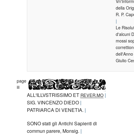
Vn'Inform
della Orig
R. P. Cap
Le Risolu
d'alcuni D
mossi sop
correttion
dell'Ann
Giulio Ce
page
iii
ALL'ILLVSTRISSIMO ET
REVER.MO
SIG. VINCENZO DIEDO
PATRIARCA DI VENETIA.
S
O
NO
stati gli Antichi Sapienti di
commun parere, Monsig.