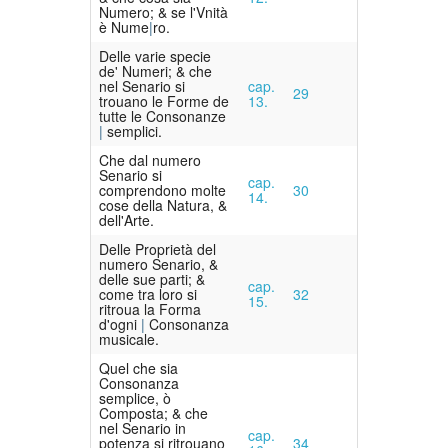
Numero; & se l'Vnità
è Nume
ro.
Delle varie specie
de' Numeri; & che
nel Senario si
cap.
29
trouano le Forme de
13.
tutte le Consonanze
semplici.
Che dal numero
Senario si
cap.
comprendono molte
30
14.
cose della Natura, &
dell'Arte.
Delle Proprietà del
numero Senario, &
delle sue parti; &
cap.
come tra loro si
32
15.
ritroua la Forma
d'ogni
Consonanza
musicale.
Quel che sia
Consonanza
semplice, ò
Composta; & che
nel Senario in
cap.
potenza si ritrouano
34