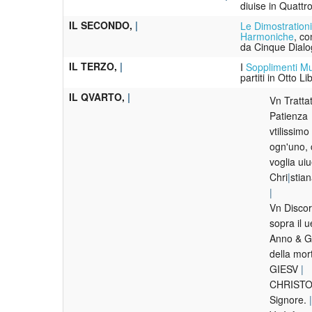
diuise in Quattro
IL SECONDO,
Le Dimostration
Harmoniche
, c
da Cinque Dialo
IL TERZO,
I
Sopplimenti Mu
partiti in Otto Li
IL QVARTO,
Vn Tratta
Patienza
vtilissimo
ogn'uno,
voglia ui
Chri
stia
Vn Discor
sopra il 
Anno & G
della mor
GIESV
CHRISTO 
Signore.