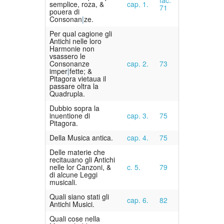
semplice, roza, &
cap. 1.
71
pouera di
Consonan
ze.
Per qual cagione gli
Antichi nelle loro
Harmonie non
vsassero le
Consonanze
cap. 2.
73
imper
fette; &
Pitagora vietaua il
passare oltra la
Quadrupla.
Dubbio sopra la
inuentione di
cap. 3.
75
Pitagora.
Della Musica antica.
cap. 4.
75
Delle materie che
recitauano gli Antichi
nelle lor Canzoni, &
c. 5.
79
di alcune Leggi
musicali.
Quali siano stati gli
cap. 6.
82
Antichi Musici.
Quali cose nella