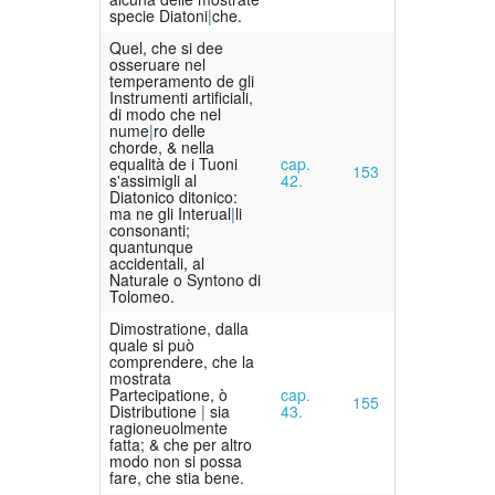
specie Diatoni
che.
Quel, che si dee
osseruare nel
temperamento de gli
Instrumenti artificiali,
di modo che nel
nume
ro delle
chorde, & nella
equalità de i Tuoni
cap.
153
s'assimigli al
42.
Diatonico ditonico:
ma ne gli Interual
li
consonanti;
quantunque
accidentali, al
Naturale o Syntono di
Tolomeo.
Dimostratione, dalla
quale si può
comprendere, che la
mostrata
Partecipatione, ò
cap.
155
Distributione
sia
43.
ragioneuolmente
fatta; & che per altro
modo non si possa
fare, che stia bene.