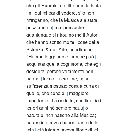
che gli Huomini ne ritiranno; tuttauia
fin
qui mi par di vedere, s'io non
m'inganno, che la Musica sia stata
poca auentu
rata: percioche
quantunque si ritrouino molti Autori,
che hanno scritto molte
cose della
Scienza, & dell'Arte; nondimeno
l'Huomo leggendole, non ne può
acquistar quella cognitione, che egli
desidera; perche veramente non
hanno
tocco il uero fine, nè à
sufficienza mostrato cosa alcuna di
quelle, che sono di
maggiore
importanza. La onde io, che fino da i
teneri anni hò sempre hauu
to
naturale inchinatione alla Musica;
hauendo già vna buona parte della
mia
età intorno la cognitione di lei