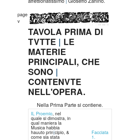
affettionatissimo
Gioseffo Zarlino.
page
v
TAVOLA PRIMA DI
TVTTE
LE
MATERIE
PRINCIPALI, CHE
SONO
CONTENVTE
NELL'OPERA.
Nella Prima Parte si contiene.
I
L Proemio
, nel
quale si dimostra, in
qual maniera la
Musica habbia
hauuto prin
cipio, &
Facciata
come sia stata
1.