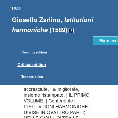
TMI
Gioseffo Zarlino
,
Istitutioni
harmoniche
(1589)
i
DE TVTTE L'OPERE
page
More text
i
DEL R. M. GIOSEFFO ZARLINO
DA
CHIOGGIA,
Maestro di Cappella
Reading edition
della Serenissima Signoria di
Venetia,
Critical edition
CH'EI SCRISSE IN BVONA
LINGVA ITALIANA;
già
Transcription
separatamente poste in luce;
hora di nuouo corrette,
accresciute,
& migliorate,
insieme ristampate.
IL PRIMO
VOLUME.
Contenente
L'ISTITVTIONI HARMONICHE
DIVISE IN QVATTRO PARTI;
NELLE QVALI, OLTRA LE