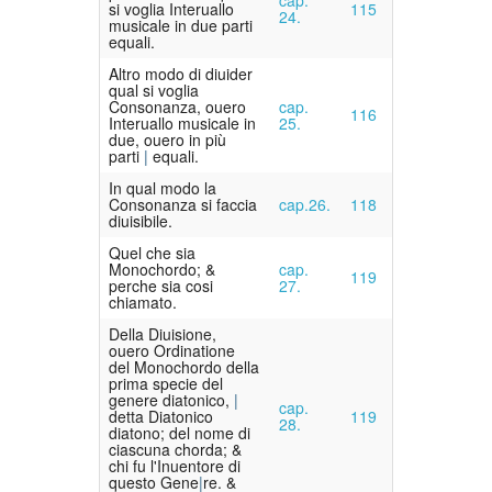
si voglia Interuallo
115
24.
musicale in due parti
equali.
Altro modo di diuider
qual si voglia
Consonanza, ouero
cap.
116
Interuallo musicale in
25.
due, ouero in più
parti
equali.
In qual modo la
Consonanza si faccia
cap.26.
118
diuisibile.
Quel che sia
Monochordo; &
cap.
119
perche sia cosi
27.
chiamato.
Della Diuisione,
ouero Ordinatione
del Monochordo della
prima specie del
genere diatonico,
cap.
detta Diatonico
119
28.
diatono; del nome di
ciascuna chorda; &
chi fu l'Inuentore di
questo Gene
re. &