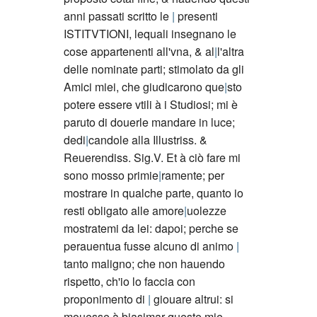
anni passati scritto le
presenti
ISTITVTIONI, lequali insegnano le
cose appartenenti all'vna, & al
l'altra
delle nominate parti; stimolato da gli
Amici miei, che giudicarono que
sto
potere essere vtili à i Studiosi; mi è
paruto di douerle mandare in luce;
dedi
candole alla Illustriss. &
Reuerendiss. Sig.V. Et à ciò fare mi
sono mosso primie
ramente; per
mostrare in qualche parte, quanto io
resti obligato alle amore
uolezze
mostratemi da lei: dapoi; perche se
perauentua fusse alcuno di animo
tanto maligno; che non hauendo
rispetto, ch'io lo faccia con
proponimento di
giouare altrui: si
mouesse à biasimar queste mie