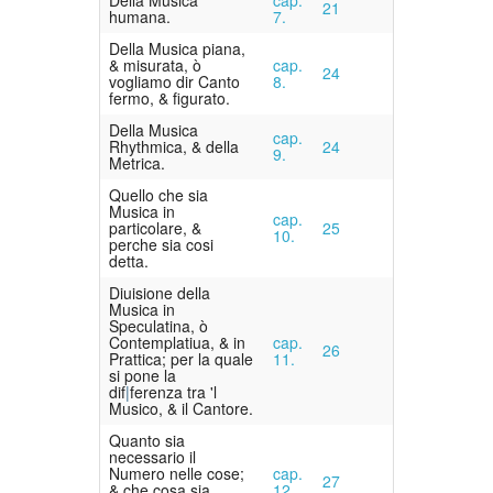
21
humana.
7.
Della Musica piana,
& misurata, ò
cap.
24
vogliamo dir Canto
8.
fermo, & figurato.
Della Musica
cap.
Rhythmica, & della
24
9.
Metrica.
Quello che sia
Musica in
cap.
particolare, &
25
10.
perche sia cosi
detta.
Diuisione della
Musica in
Speculatina, ò
Contemplatiua, & in
cap.
26
Prattica; per la quale
11.
si pone la
dif
ferenza tra 'l
Musico, & il Cantore.
Quanto sia
necessario il
Numero nelle cose;
cap.
27
& che cosa sia
12.