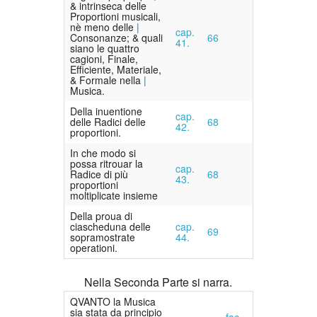
& intrinseca delle
Proportioni musicali,
nè meno delle
cap.
Consonanze; & quali
66
41.
siano le quattro
cagioni, Finale,
Efficiente, Materiale,
& Formale nella
Musica.
Della inuentione
cap.
delle Radici delle
68
42.
proportioni.
In che modo si
possa ritrouar la
cap.
Radice di più
68
43.
proportioni
moltiplicate insieme
Della proua di
ciascheduna delle
cap.
69
sopramostrate
44.
operationi.
Nella Seconda Parte si narra.
Q
V
ANTO
la Musica
sia stata da principio
fac.