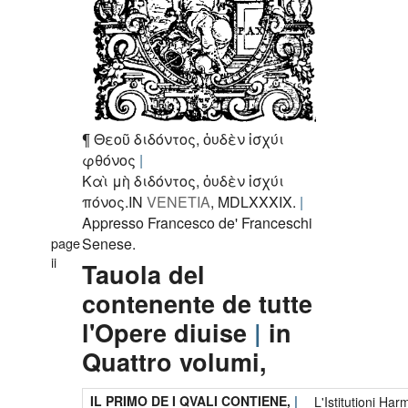
¶ Θεοῦ διδόντος, ὀυδὲν ἰσχύι
φθόνος
Καὶ μὴ διδόντος, ὀυδὲν ἰσχύι
πόνος.
IN
VENETIA
, MDLXXXIX.
Appresso Francesco de' Franceschi
page
Senese.
ii
Tauola del
contenente de tutte
l'Opere diuise
in
Quattro volumi,
IL PRIMO DE I QVALI CONTIENE,
L'Istitutioni Ha