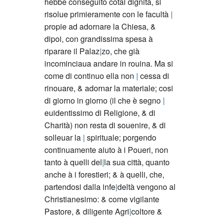
hebbe conseguito cotal dignità, si
risolue primieramente con le facultà
propie ad adornare la Chiesa, &
dipoi, con grandissima spesa à
riparare il Palaz
zo, che già
incominciaua andare in rouina. Ma si
come di continuo ella non
cessa di
rinouare, & adornar la materiale; cosi
di giorno in giorno (il che è segno
euidentissimo di Religione, & di
Charità) non resta di souenire, & di
solleuar la
spirituale; porgendo
continuamente aiuto à i Poueri, non
tanto à quelli del
la sua città, quanto
anche à i forestieri; & à quelli, che,
partendosi dalla infe
deltà vengono al
Christianesimo: & come vigilante
Pastore, & diligente Agri
coltore &