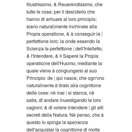
Illustrissimo, & Reuerendissimo, che
tutte le cose; per il desi
derio che
hanno di arriuare al loro principio;
siano natural
mente inchinate alla
Propia operatione, & à conseguir la
perfettione loro: la onde essendo la
Scienza la perfettione
dell'Intelletto;
& l'Intendere, & il Sapere la Propia
operatio
ne dell'Huomo; mediante la
quale viene à congiungersi al suo
Principio: de
qui nasce, che ogn'vno
naturalmente è tirato alla cognitione
delle cose: nè mai
si stanca, nè
satia, di andare inuestigando le loro
cagioni; & di volere intendere
gli alti
secreti della Natura. Nè penso, che à
questo lo spinga la spe
ranza
dell'acquistar la cognitione di molte