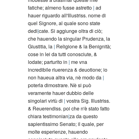
fatiche; almeno fusse astretto
ad
hauer riguardo all'Illustriss. nome di
quel Signore, al quale sono state
dedi
cate. Si aggiunge oltra di ciò;
che hauendo la singular Prudenza, la
Giustitia, la
Religione & la Benignità;
cose in lei da tutti conosciute, &
lodate; parturito in
me vna
incredibile riuerenza & deuotione; io
non haueua altra via, nè modo da
poterla dimostrare. Nè si può
veramente hauer dubbio delle
singolari virtù di
vostra Sig. Illustriss.
& Reuerendiss. poi che n'è stato fatto
chiara testimonian
za da questo
sapientissimo Senato; il quale, per
molte esperienze, hauendo