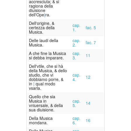
accresciuta; & si
ragiona della
diuisione
dell'Ope
ra.
Dell'origine, &
cap.
certezza della
fac. 5
1.
Musica.
Delle laudi della
cap.
fac. 7
Musica.
2.
A che fine la Musica
cap.
11
si debba imparare.
3.
Dell'vtile, che si hà
della Musica, & dello
studio, che vi
cap.
12
dobbiamo porre, &
4.
in
qual modo
vsarla.
Quello che sia
Musica in
cap.
14
vniuersale, & della
5.
sua diuisione.
Della Musica
cap.
16
mondana.
6.
Della Musica
cap.