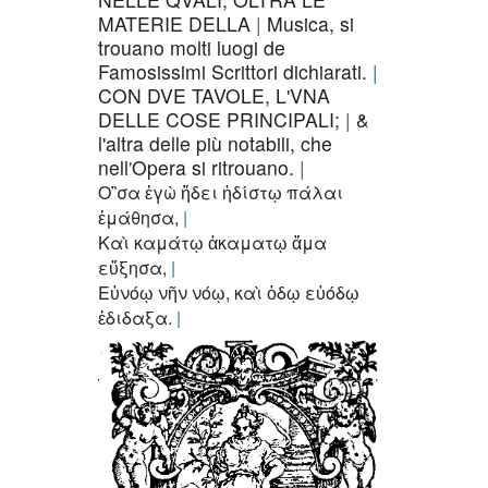
MATERIE DELLA
Musica, si
trouano molti luogi de
Famosissimi Scrittori dichiarati.
CON DVE TAVOLE, L'VNA
DELLE COSE PRINCIPALI;
&
l'altra delle più notabili, che
nell
'
Opera si ritrouano.
Ο῝σα ἐγὼ ἥδει ἡδίστῳ πάλαι
ἐμάθησα,
Καὶ καμάτῳ ἀκαματῳ ἅμα
εὔξησα,
Εὐνόῳ νῆν νόῳ, καὶ ὁδῳ εὐόδῳ
ἐδιδαξα.