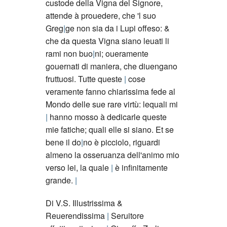
custode della Vigna del Signore,
attende à prouedere, che 'l suo
Greg
ge non sia da i Lupi offeso: &
che da questa Vigna siano leuati li
rami non buo
ni; oueramente
gouernati di maniera, che diuengano
fruttuosi. Tutte queste
cose
veramente fanno chiarissima fede al
Mondo delle sue rare virtù: lequali mi
hanno mosso à dedicarle queste
mie fatiche; quali elle si siano. Et se
bene il do
no è picciolo, riguardi
almeno la osseruanza dell'animo mio
verso lei, la quale
è infinitamente
grande.
Di V.S. Illustrissima &
Reuerendissima
Seruitore