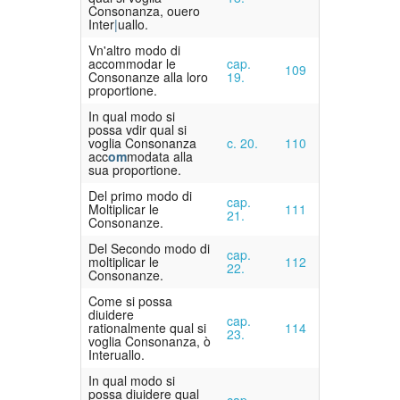
Consonanza, ouero
Inter
uallo.
Vn'altro modo di
accommodar le
cap.
109
Consonanze alla loro
19.
proportione.
In qual modo si
possa vdir qual si
voglia Consonanza
c. 20.
110
acc
om
modata alla
sua proportione.
Del primo modo di
cap.
Moltiplicar le
111
21.
Consonanze.
Del Secondo modo di
cap.
moltiplicar le
112
22.
Consonanze.
Come si possa
diuidere
cap.
rationalmente qual si
114
23.
voglia Consonanza, ò
Interuallo.
In qual modo si
possa diuidere qual
cap.