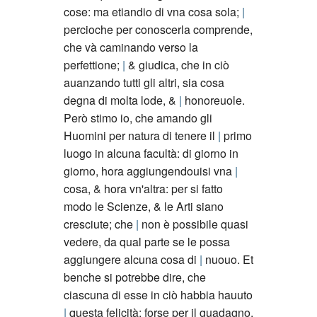
cose: ma etiandio di vna cosa sola;
percioche per conoscerla comprende,
che và caminando verso la
perfettione;
& giudica, che in ciò
auanzando tutti gli altri, sia cosa
degna di molta lode, &
honoreuole.
Però stimo io, che amando gli
Huomini per natura di tenere il
primo
luogo in alcuna facultà: di giorno in
giorno, hora aggiungendouisi vna
cosa, & hora vn'altra: per si fatto
modo le Scienze, & le Arti siano
cresciute; che
non è possibile quasi
vedere, da qual parte se le possa
aggiungere alcuna cosa di
nuouo. Et
benche si potrebbe dire, che
ciascuna di esse in ciò habbia hauuto
questa felicità: forse per il guadagno,