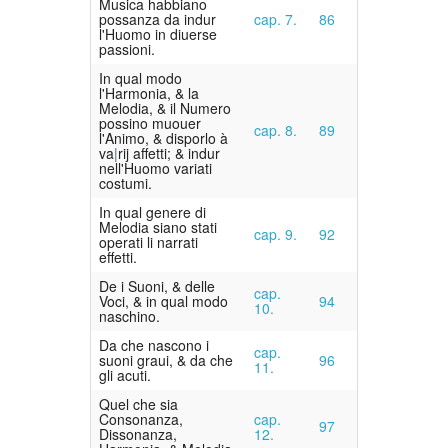
Musica habbiano
possanza da indur
cap. 7.
86
l'Huomo in diuerse
passioni.
In qual modo
l'Harmonia, & la
Melodia, & il Numero
possino muouer
cap. 8.
89
l'Animo, & disporlo à
va
rij affetti; & indur
nell'Huomo variati
costumi.
In qual genere di
Melodia siano stati
cap. 9.
92
operati li narrati
effetti.
De i Suoni, & delle
cap.
Voci, & in qual modo
94
10.
naschino.
Da che nascono i
cap.
suoni graui, & da che
96
11.
gli acuti.
Quel che sia
Consonanza,
cap.
97
Dissonanza,
12.