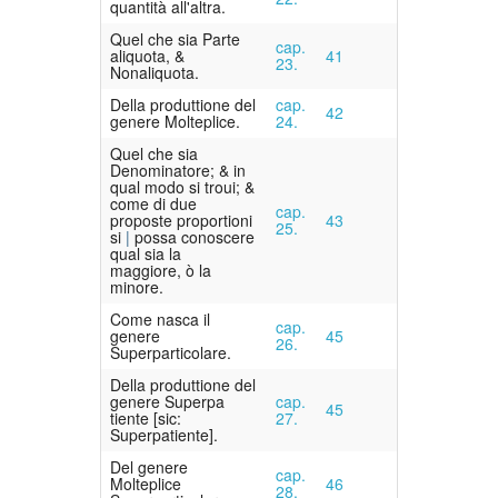
quantità all'altra.
Quel che sia Parte
cap.
aliquota, &
41
23.
Nonaliquota.
Della produttione del
cap.
42
genere Molteplice.
24.
Quel che sia
Denominatore; & in
qual modo si troui; &
come di due
cap.
proposte proportioni
43
25.
si
possa conoscere
qual sia la
maggiore, ò la
minore.
Come nasca il
cap.
genere
45
26.
Superparticolare.
Della produttione del
genere
Superpa
cap.
45
tiente
[sic:
27.
Superpatiente]
.
Del genere
cap.
Molteplice
46
28.