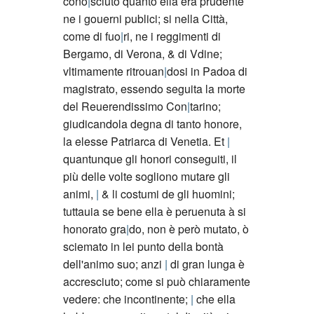
cono
sciuto quanto ella era prudente
ne i gouerni publici; si nella Città,
come di fuo
ri, ne i reggimenti di
Bergamo, di Verona, & di Vdine;
vltimamente ritrouan
dosi in Padoa di
magistrato, essendo seguita la morte
del Reuerendissimo Con
tarino;
giudicandola degna di tanto honore,
la elesse Patriarca di Venetia. Et
quantunque gli honori conseguiti, il
più delle volte sogliono mutare gli
animi,
& li costumi de gli huomini;
tuttauia se bene ella è peruenuta à si
honorato gra
do, non è però mutato, ò
sciemato in lei punto della bontà
dell'animo suo; anzi
di gran lunga è
accresciuto; come si può chiaramente
vedere: che incontinente;
che ella