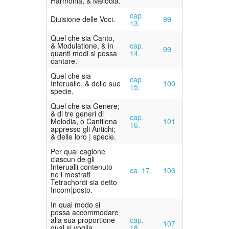
Harmonia, & Melodia.
cap.
Diuisione delle Voci.
99
13.
Quel che sia Canto,
& Modulatione, & in
cap.
99
quanti modi si possa
14.
cantare.
Quel che sia
cap.
Interuallo, & delle sue
100
15.
specie.
Quel che sia Genere;
& di tre generi di
cap.
Melodia, ò Cantilena
101
16.
appresso gli Antichi;
& delle loro
specie.
Per qual cagione
ciascun de gli
Interualli contenuto
ca. 17.
106
ne i mostrati
Tetrachordi sia detto
Incom
posto.
In qual modo si
possa accommodare
alla sua proportione
cap.
107
qual si voglia
18.