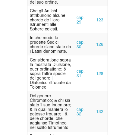
del suo ordine.
Che gli Antichi
attribuirono alcune
cap.
chorde de i loro
123
29.
istrumenti alle
Sphere celesti.
In che modo le
predette Sedici
cap.
126
chorde siano state da
30.
i Latini denominate.
Consideratione sopra
la mostrata Diuisione,
ouer ordinatione; &
cap.
sopra l'altre specie
128
31.
del genere
Diatonico ritrouate da
Tolomeo.
Del genere
Chromatico; & chi sia
stato il suo Inuentore;
& in qual maniera lo
cap.
132
potesse trouare;
&
32.
delle chorde, che
aggiunse Timotheo
nel solito Istrumento.