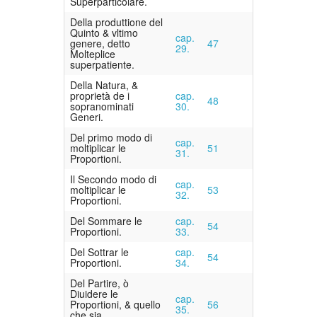
Superparticolare.
Della produttione del
Quinto & vltimo
cap.
genere, detto
47
29.
Molteplice
superpatiente.
Della Natura, &
proprietà de i
cap.
48
sopranominati
30.
Generi.
Del primo modo di
cap.
moltiplicar le
51
31.
Proportioni.
Il Secondo modo di
cap.
moltiplicar le
53
32.
Proportioni.
Del Sommare le
cap.
54
Proportioni.
33.
Del Sottrar le
cap.
54
Proportioni.
34.
Del Partire, ò
Diuidere le
cap.
Proportioni, & quello
56
35.
che sia