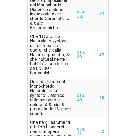
del Monochordo
Diatonico diatono,
cap.
inspessato dalle
143
38.
chorde Chromatiche
& dalle
Enharmoniche.
Che 'l Diatonico
Naturale, ò syntono
di Tolomeo sia
quello, che dalla
cap.
Natura è prodotto, &
146
39.
che na
turalmente
habbia la sua forma
da i Numeri
harmonici.
Della diuisione del
Monochordo
Naturale, ouer
syntono Diatonico,
cap.
149.
fatta secondo la
40.
natura,
& &
[sic: &]
proprietà de i Numeri
sonori.
Che ne gli Istrumenti
arteficiali moderni
cap.
non si adopera
150
41.
alcuna delle mostrate