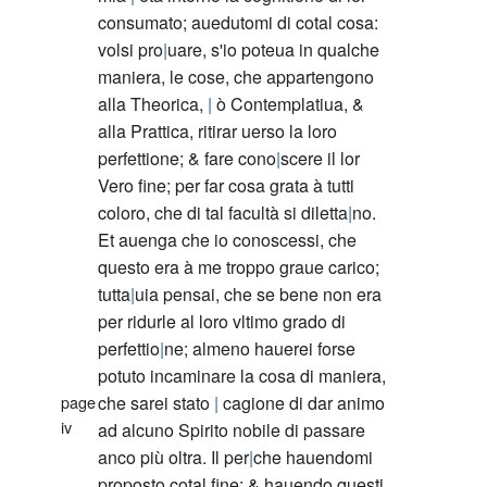
consumato; auedutomi di cotal cosa:
volsi pro
uare, s'io poteua in qualche
maniera, le cose, che appartengono
alla Theorica,
ò Contemplatiua, &
alla Prattica, ritirar uerso la loro
perfettione; & fare cono
scere il lor
Vero fine; per far cosa grata à tutti
coloro, che di tal facultà si diletta
no.
Et auenga che io conoscessi, che
questo era à me troppo graue carico;
tutta
uia pensai, che se bene non era
per ridurle al loro vltimo grado di
perfettio
ne; almeno hauerei forse
potuto incaminare la cosa di maniera,
page
che sarei stato
cagione di dar animo
iv
ad alcuno Spirito nobile di passare
anco più oltra. Il per
che hauendomi
proposto cotal fine; & hauendo questi