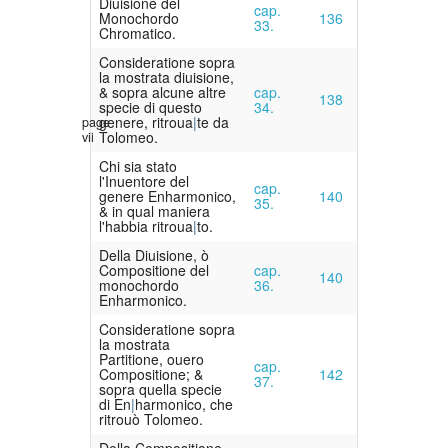
Diuisione del
cap.
Monochordo
136
33.
Chromatico.
Consideratione sopra
la mostrata diuisione,
& sopra alcune altre
cap.
138
specie di questo
34.
genere, ritroua
te da
page
Tolomeo.
vii
Chi sia stato
l'Inuentore del
cap.
genere Enharmonico,
140
35.
& in qual maniera
l'habbia ritroua
to.
Della Diuisione, ò
Compositione del
cap.
140
monochordo
36.
Enharmonico.
Consideratione sopra
la mostrata
Partitione, ouero
cap.
Compositione; &
142
37.
sopra quella specie
di En
harmonico, che
ritrouò Tolomeo.
Della Compositione